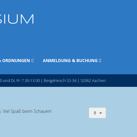
SIUM
& ORDNUNGEN
ANMELDUNG & BUCHUNG
0 und Di, Fr: 7.30-13.00 | Bergdriesch 32-36 | 52062 Aachen
. Viel Spaß beim Schauen!