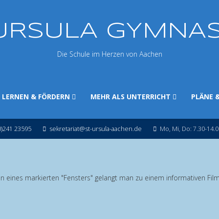
 URSULA GYMNA
Die Schule im Herzen von Aachen
LERNEN & FÖRDERN
MEHR ALS UNTERRICHT
PLÄNE 
0)241 23595
sekretariat@st-ursula-aachen.de
Mo, Mi, Do: 7.30-14.0
 eines markierten "Fensters" gelangt man zu einem informativen Film